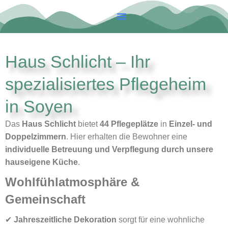
Unsere Häuser
Vor Dem Einzug
Über Uns
Haus Schlicht – Ihr
spezialisiertes Pflegeheim
in Soyen
Das
Haus Schlicht
bietet
44 Pflegeplätze
in
Einzel- und
Doppelzimmern
. Hier erhalten die Bewohner eine
individuelle Betreuung und Verpflegung durch unsere
hauseigene Küche
.
Wohlfühlatmosphäre &
Gemeinschaft
✔
Jahreszeitliche Dekoration
sorgt für eine wohnliche